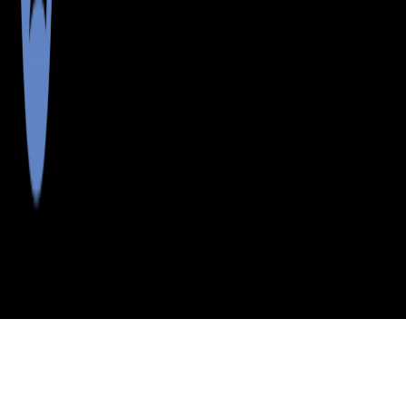
>
>
>
>
INDEX
ME
PENOBSCOT
CITY
HRSYTOWN
COUNTY
TWP