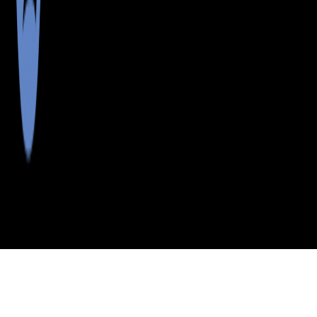
>
>
>
>
INDEX
ME
CUMBERLAND
CITY
SEBAGO
COUNTY
LAKE