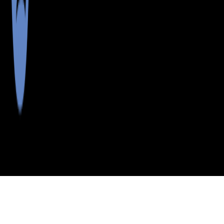
>
>
>
>
INDEX
ME
CUMBERLAND
CITY
EAST
COUNTY
SEBAGO